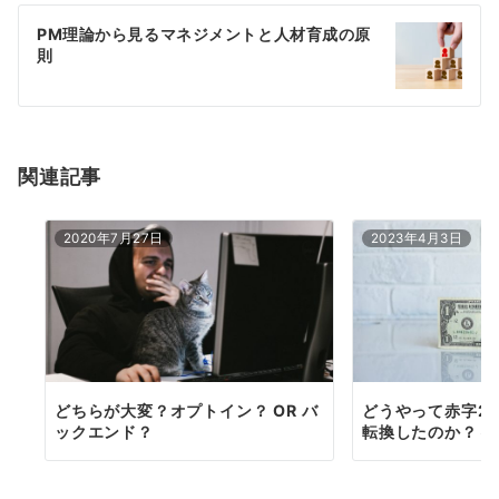
ゲ
PM理論から見るマネジメントと人材育成の原
則
ー
シ
ョ
関連記事
ン
2020年7月27日
2023年4月3日
どちらが大変？オプトイン？ OR バ
どうやって赤字2
ックエンド？
転換したのか？～