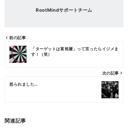
RootMindサポートチーム
前の記事
投
「ターゲットは富裕層」って言ったらイジメま
稿
す！（笑）
ナ
次の記事
ビ
ゲ
怒られました…
ー
シ
ョ
関連記事
ン