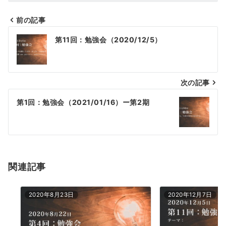
前の記事
投
第11回：勉強会（2020/12/5）
稿
ナ
次の記事
ビ
ゲ
第1回：勉強会（2021/01/16）ー第2期
ー
シ
ョ
関連記事
ン
2020年8月23日
2020年12月7日