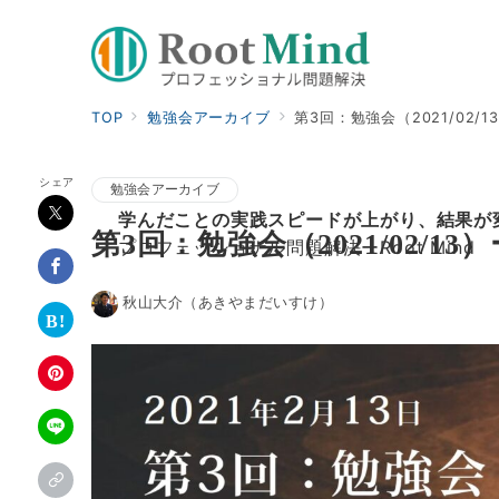
TOP
勉強会アーカイブ
第3回：勉強会（2021/02/1
シェア
勉強会アーカイブ
学んだことの実践スピードが上がり、結果が
第3回：勉強会（2021/02/13
プロフェッショナル問題解決ーRoot Mind
秋山大介（あきやまだいすけ）