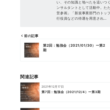
い、その知識と地べたを這いつ
ンサルタントとして活動中。た
営参画」「新規事業部門のトッ
行役員などの待遇を用意され…
前の記事
投
第2回：勉強会（2021/01/30）ー第2
稿
期
ナ
ビ
ゲ
関連記事
ー
2021年12月17日
シ
第7回：勉強会（2021/12/4）ー第3期
ョ
ン