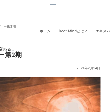
3）ー第2期
ホーム
Root Mindとは？
エキスパ
変わる
）ー第2期
2021年2月14日