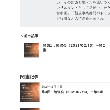
い、その知識と地べたを這いつ
ンサルタントとして活動中。た
営参画」「新規事業部門のトッ
行役員などの待遇を用意され…
前の記事
投
第3回：勉強会（2021/02/13）ー第2
稿
期
ナ
ビ
ゲ
関連記事
ー
2021年2月14日
シ
第3回：勉強会（2021/02/13）ー第2期
ョ
ン