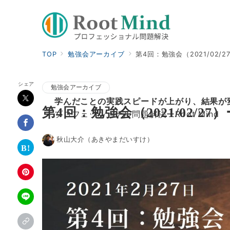
TOP
勉強会アーカイブ
第4回：勉強会（2021/02/
シェア
勉強会アーカイブ
学んだことの実践スピードが上がり、結果が
第4回：勉強会（2021/02/27
プロフェッショナル問題解決ーRoot Mind
秋山大介（あきやまだいすけ）