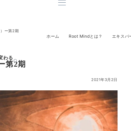
27）ー第2期
ホーム
Root Mindとは？
エキスパ
変わる
）ー第2期
2021年3月2日